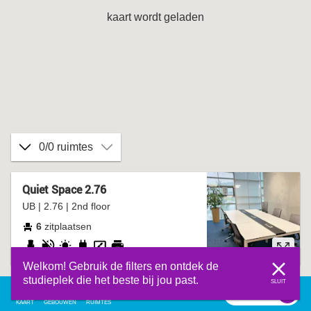
kaart wordt geladen
0/0 ruimtes
Quiet Space 2.76
UB | 2.76 | 2nd floor
6
zitplaatsen
verstelbare
stil
daglicht
stopcontact
whiteboard
printer
Welkom! Gebruik de filters en ontdek de
stoel
studieplek die het beste bij jou past.
SLUIT
filter
0
filter
KAART
GEBOUWEN
RUIMTES