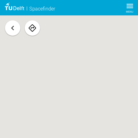
Spacefinder
MENU
terug
navigeer
naar
ruimte