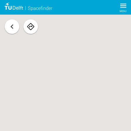
Spacefinder
MENU
terug
navigeer
naar
ruimte