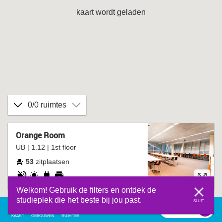
kaart wordt geladen
0/0 ruimtes
Orange Room
UB | 1.12 | 1st floor
53
zitplaatsen
stil
daglicht
stopcontact
printer
Welkom! Gebruik de filters en ontdek de
studieplek die het beste bij jou past.
SLUIT
filter
0
filter
KAART
GEBOUWEN
RUIMTES