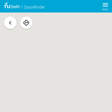
Spacefinder
MENU
terug
navigeer
naar
ruimte