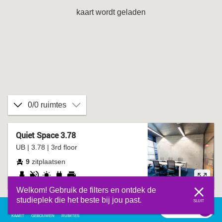
kaart wordt geladen
0/0 ruimtes
Quiet Space 3.78
UB | 3.78 | 3rd floor
9
zitplaatsen
verstelbare
stil
daglicht
stopcontact
printer
Welkom! Gebruik de filters en ontdek de
stoel
studieplek die het beste bij jou past.
SLUIT
filter
0
filter
KAART
GEBOUWEN
RUIMTES