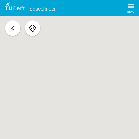
Spacefinder
MENU
terug
navigeer
naar
ruimte