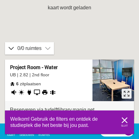
kaart wordt geladen
0/0 ruimtes
Project Room - Water
UB | 2.82 | 2nd floor
6
zitplaatsen
redelijk
daglicht
stopcontact
presentatiescherm
printer
groepstafel
stil
Reserveren via tudelftlibrary.mapiq.net
Welkom! Gebruik de filters en ontdek de
studieplek die het beste bij jou past.
SLUIT
filter
0
filter
KAART
GEBOUWEN
RUIMTES