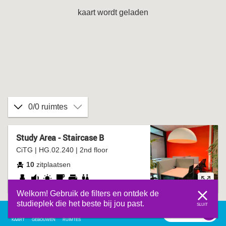
kaart wordt geladen
0/0 ruimtes
Study Area - Staircase B
CiTG | HG.02.240 | 2nd floor
10
zitplaatsen
verstelbare
redelijk
daglicht
coffee
printer
wc
Welkom! Gebruik de filters en ontdek de
stoel
stil
corner
studieplek die het beste bij jou past.
SLUIT
filter
0
filter
KAART
GEBOUWEN
RUIMTES