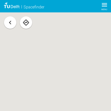
Spacefinder
MENU
terug
navigeer
naar
ruimte