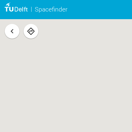
Spacefinder
terug
navigeer
naar
ruimte