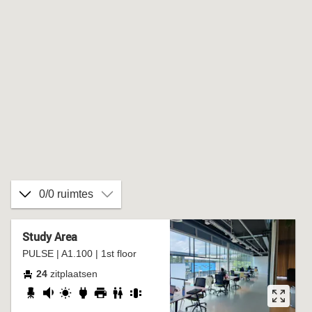
0/0 ruimtes
Study Area
PULSE | A1.100 | 1st floor
24
zitplaatsen
verstelbare
redelijk
daglicht
stopcontact
printer
wc
groepstafel