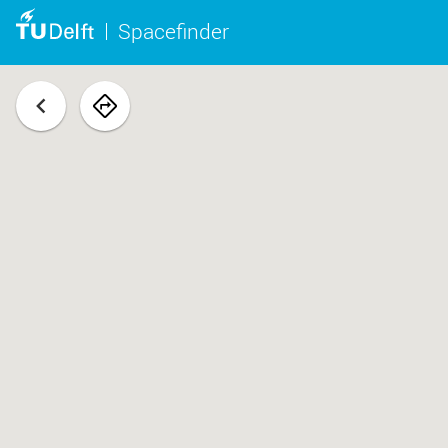
Spacefinder
terug
navigeer
naar
ruimte