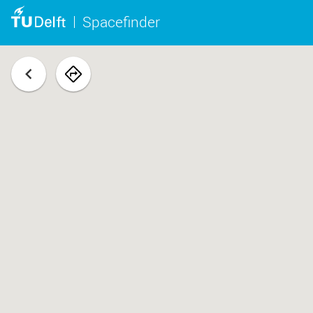
Spacefinder
terug
navigeer
naar
ruimte