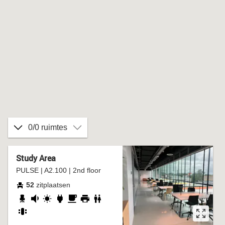
0/0 ruimtes
Study Area
PULSE | A2.100 | 2nd floor
52
zitplaatsen
verstelbare
redelijk
daglicht
stopcontact
coffee
printer
wc
stoel
stil
corner
groepstafel