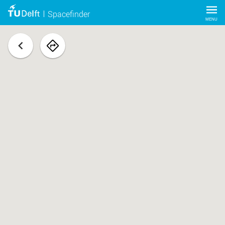
Spacefinder
MENU
terug
navigeer
naar
ruimte