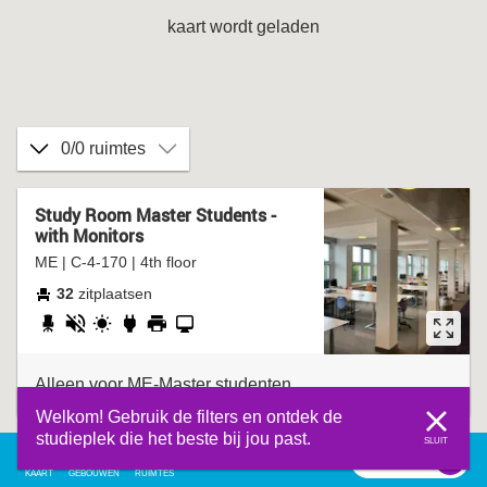
kaart wordt geladen
0/0 ruimtes
Study Room Master Students -
with Monitors
ME | C-4-170 | 4th floor
32
zitplaatsen
verstelbare
stil
daglicht
stopcontact
printer
docking
stoel
station
Alleen voor ME-Master studenten.
Welkom! Gebruik de filters en ontdek de
studieplek die het beste bij jou past.
SLUIT
filter
0
filter
KAART
GEBOUWEN
RUIMTES