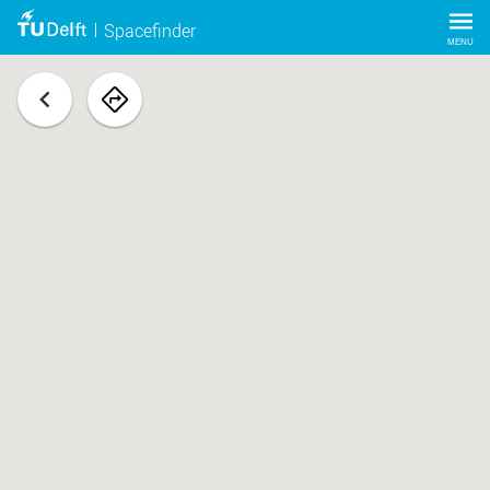
Spacefinder
MENU
terug
navigeer
naar
ruimte