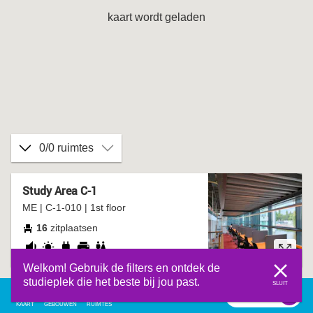
kaart wordt geladen
0/0 ruimtes
Study Area C-1
ME | C-1-010 | 1st floor
16
zitplaatsen
redelijk
daglicht
stopcontact
printer
wc
Welkom! Gebruik de filters en ontdek de
stil
studieplek die het beste bij jou past.
SLUIT
filter
0
filter
KAART
GEBOUWEN
RUIMTES