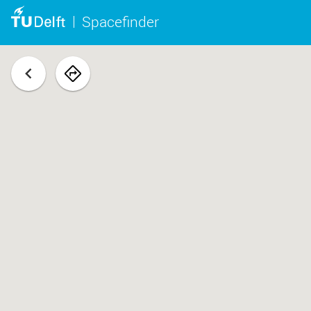
Spacefinder
terug
navigeer
naar
ruimte